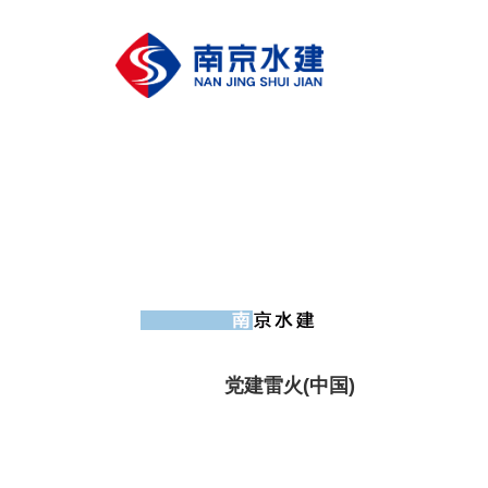
党建雷火(中国)