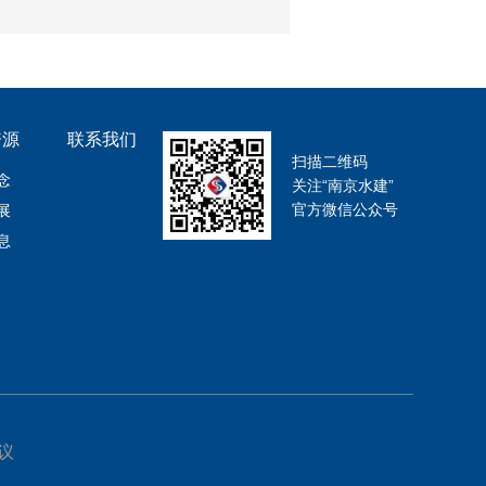
资源
联系我们
扫描二维码
念
关注“南京水建”
官方微信公众号
展
息
议