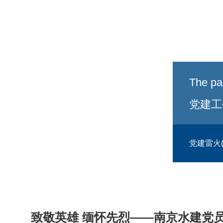
The pa
党建工
党建雷火(