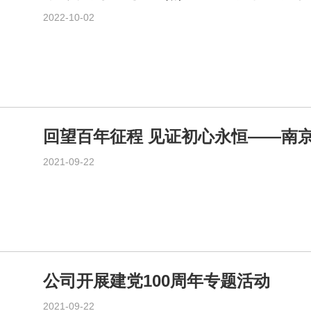
2022-10-02
2021-09-22
公司开展建党100周年专题活动
2021-09-22