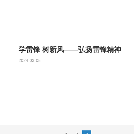
学雷锋 树新风——弘扬雷锋精神
2024-03-05