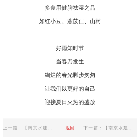
多食用健脾祛湿之品
如红小豆、薏苡仁、山药
好雨知时节
当春乃发生
绚烂的春光脚步匆匆
让我们以更好的自己
迎接夏日火热的盛放
上一篇：【南京水建】| 今日清明
返回
下一篇：【南京水建】| 以劳动筑基，以奋斗开路