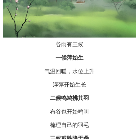
谷雨有三候
一候萍始生
气温回暖，水位上升
浮萍开始生长
二候鸣鸠拂其羽
布谷也开始鸣叫
梳理自己的羽毛
三候戴胜降于桑