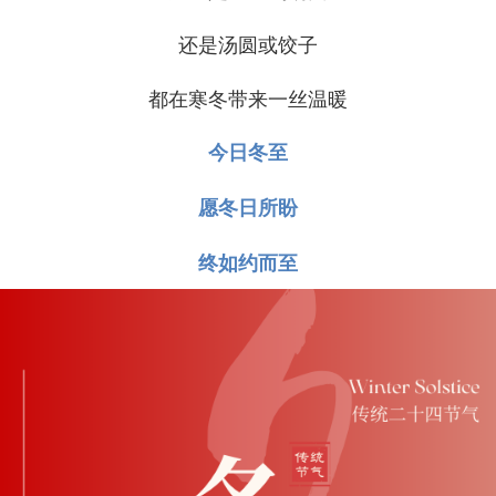
还是汤圆或饺子
都在寒冬带来一丝温暖
今日冬至
愿冬日所盼
终如约而至