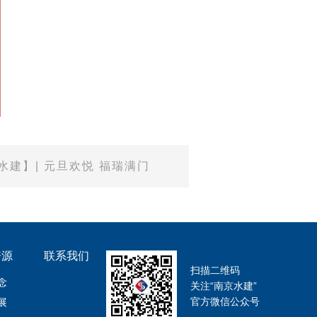
水建】| 元旦欢悦 福瑞满门
资源
联系我们
扫描二维码
念
关注“南京水建”
官方微信公众号
展