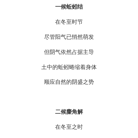
一候蚯蚓结
在冬至时节
尽管阳气已悄然萌发
但阴气依然占据主导
土中的蚯蚓蜷缩着身体
顺应自然的阴盛之势
二候麋角解
在冬至之时