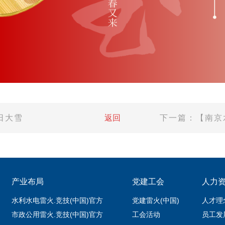
日大雪
返回
下一篇：【南京
产业布局
党建工会
人力
水利水电雷火.竞技(中国)官方
党建雷火(中国)
人才理
市政公用雷火.竞技(中国)官方
工会活动
员工发