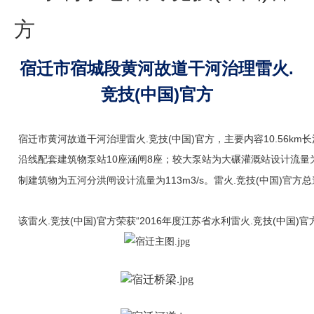
方
宿迁市宿城段黄河故道
干河治理雷火.
竞技(中国)官方
宿迁市黄河故道干河治理雷火.竞技(中国)官方，主要内容10.56k
沿线配套建筑物泵站10座涵闸8座；较大泵站为大碾灌溉站设计流量为 4
制建筑物为五河分洪闸设计流量为113m3/s。雷火.竞技(中国)官方总
该雷火.竞技(中国)官方荣获“2016年度江苏省水利雷火.竞技(中国)